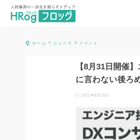
HRog | 人材業界の一歩先を照ら
ホーム
ニュース
イベント
【8月31日開催
に言わない後ろめ
2021年8月13日