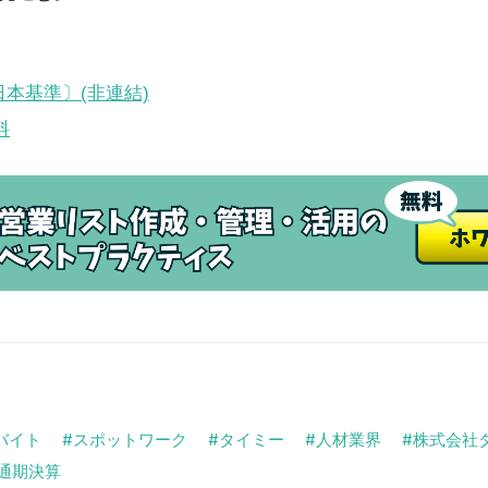
日本基準〕(非連結)
料
バイト
スポットワーク
タイミー
人材業界
株式会社
通期決算