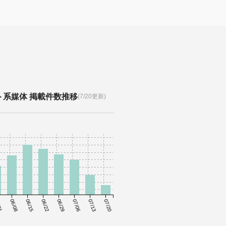
ト系媒体 掲載件数推移
(7/20更新)
01
06/08
06/15
06/22
06/29
07/06
07/13
07/20