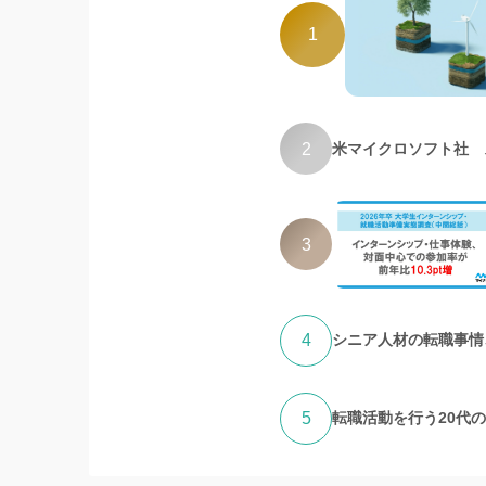
1
2
米マイクロソフト社 
3
4
シニア人材の転職事情、
5
転職活動を行う20代