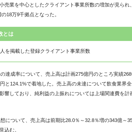
小売業を中心としたクライアント事業所数の増加が見られ
増の18万9千拠点となった。
数とは
求人を掲載した登録クライアント事業所数
通しの達成率について、売上高は計画275億円のところ実績268
億円と124.1%で着地した。売上高の未達について飲食業
影響しており、純利益の上振れについては上場関連費を計
想について、売上高は前期比28.0％～32.8％増の343億～3
を見込む。