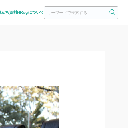
役立ち資料
HRogについて