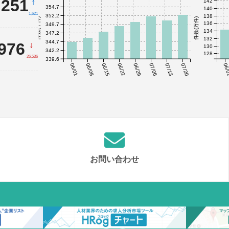
,251
↑
142
354.7
140
1,621
352.2
138
件数(千件)
件数(万件)
136
349.7
134
347.2
132
344.7
,976
↓
130
342.2
128
-26,536
339.6
06/01
06/08
06/15
06/22
06/29
07/06
07/13
07/20
06/
お問い合わせ