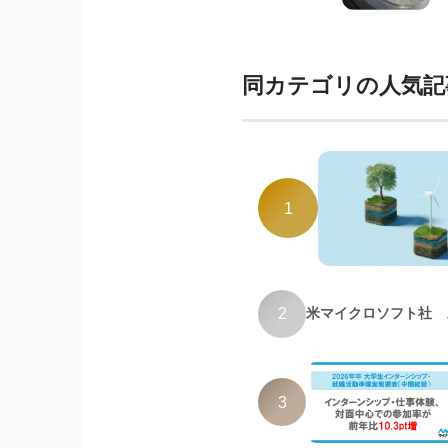
同カテゴリの人気記
1
2
米マイクロソフト社 
3