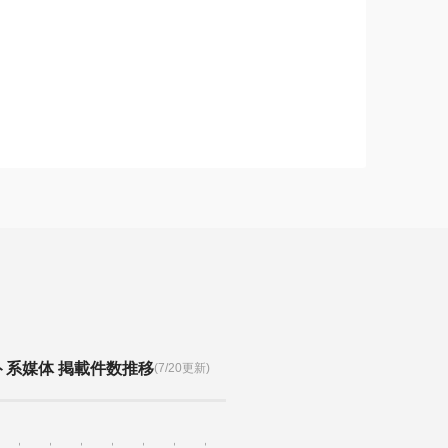
ト系媒体 掲載件数推移
(7/20更新)