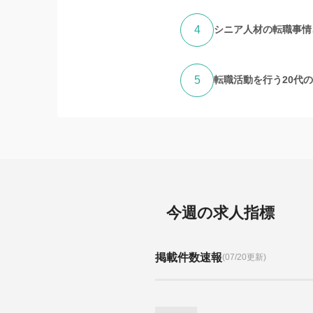
4
シニア人材の転職事情、
5
転職活動を行う20代
今週の求人指標
掲載件数速報
(07/20更新)