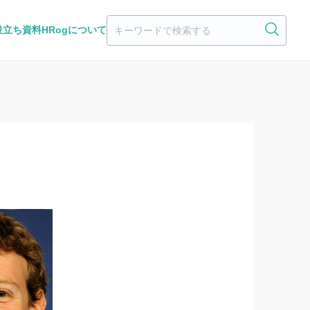
役立ち資料
HRogについて