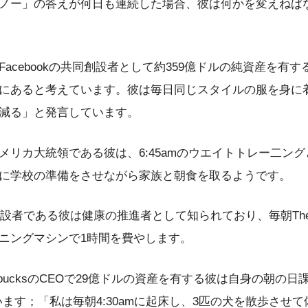
ノー」の答えが何日も連続した場合、彼は何かを変えねば
acebookの共同創設者として約359億ドルの純資産を有
にあると考えています。彼は毎日同じスタイルの服を身に
減る」と発言しています。
メリカ大統領である彼は、6:45amのウエイトトレー二ン
に学校の準備をさせながら家族と朝食を取るようです。
t創設者である彼は健康の推進者として知られており、毎朝The Tea
ニングマシンで1時間を費やします。
ucksのCEOで29億ドルの資産を有する彼は自身の朝の日課をB
かしています；「私は毎朝4:30amに起床し、3匹の犬を散歩さ