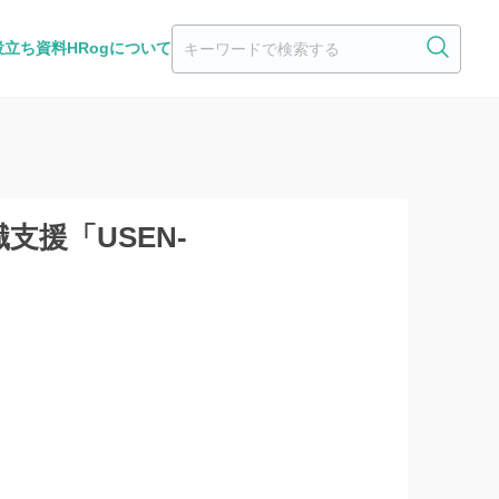
役立ち資料
HRogについて
職支援「USEN-