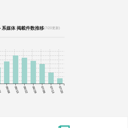
ト系媒体 掲載件数推移
(7/20更新)
01
06/08
06/15
06/22
06/29
07/06
07/13
07/20