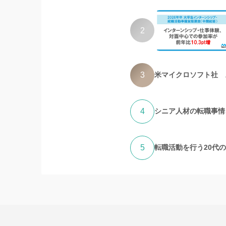
2
3
米マイクロソフト社 
4
シニア人材の転職事情、
5
転職活動を行う20代