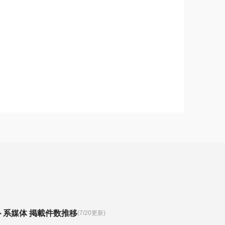
ト系媒体 掲載件数推移
(7/20更新)