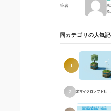
筆者
東
る
同カテゴリの人気記
1
2
米マイクロソフト社 