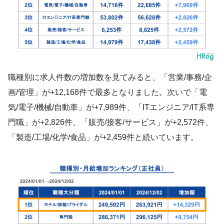
職種別に求人件数の増加数を見てみると、「営業/事務/企
画/管理」が+12,168件で最多となりました。次いで「電
気/電子/機械/自動車」が+7,989件、「ITエンジニア/IT系専
門職」が+2,826件、「販売/接客/サービス」が+2,572件、
「製造/工場/化学/食品」が+2,459件と続いています。