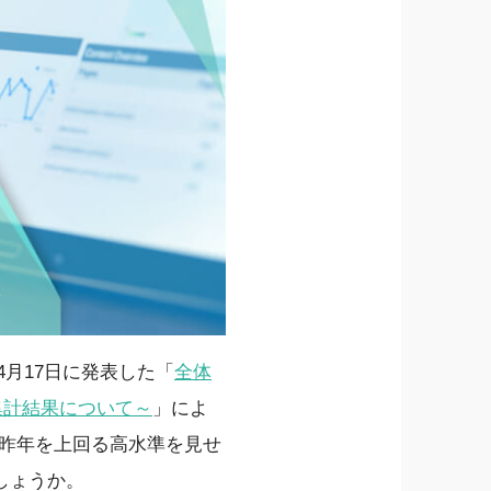
4月17日に発表した「
全体
答集計結果について～
」によ
続き昨年を上回る高水準を見せ
しょうか。