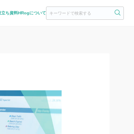
役立ち資料
HRogについて