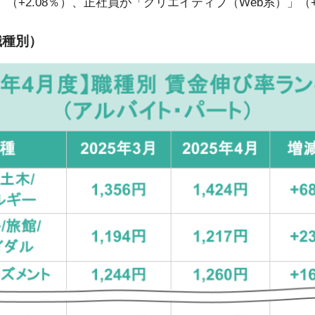
（+2.08％）、正社員が「クリエイティブ（Web系）」（+
職種別）