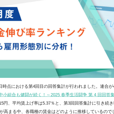
15日時点における第4回目の回答集計が行われました。連合が
中小組合も健闘が続く！～2025 春季生活闘争 第 4 回回
015円、平均賃上げ率は5.37％と、第3回回答集計に引き
が高まる中、各職種の賃金はどのように推移しているので