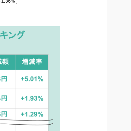
1.36％）。