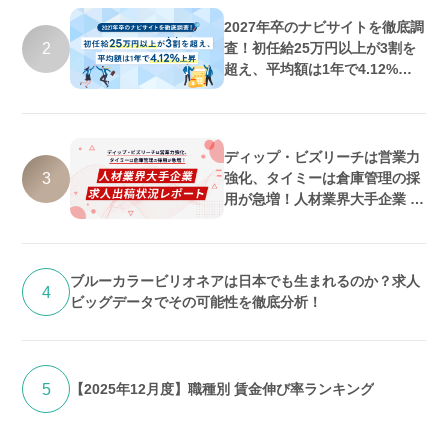
2027年卒のナビサイトを徹底調
2
査！初任給25万円以上が3割を
超え、平均額は1年で4.12%上
昇
ディップ・ビズリーチは営業力
3
強化、タイミーは倉庫管理の採
用が急増！人材業界大手企業 求
人出稿状況レポート
ブルーカラービリオネアは日本でも生まれるのか？求人
4
ビッグデータでその可能性を徹底分析！
5
【2025年12月度】職種別 賃金伸び率ランキング