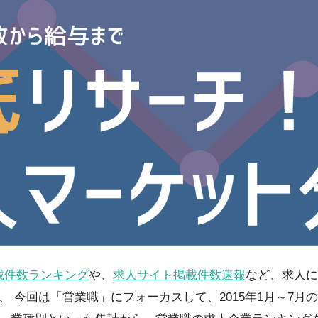
載件数ランキング
や、
求人サイト掲載件数速報
など、求人に
、 今回は「営業職」にフォーカスして、2015年1月～7月