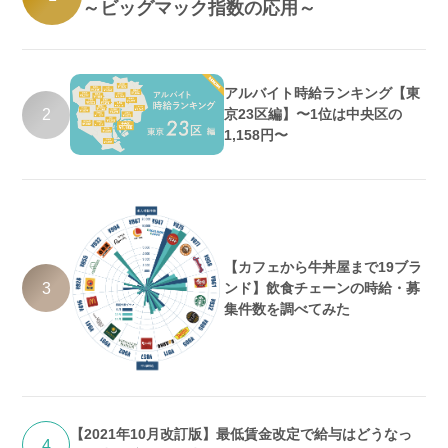
～ビッグマック指数の応用～
アルバイト時給ランキング【東
2
京23区編】〜1位は中央区の
1,158円〜
【カフェから牛丼屋まで19ブラ
3
ンド】飲食チェーンの時給・募
集件数を調べてみた
【2021年10月改訂版】最低賃金改定で給与はどうなっ
4