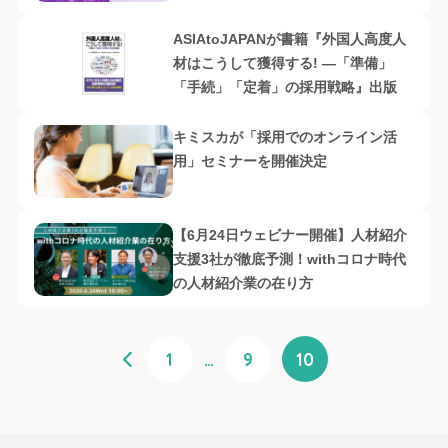
底議論』を開催
ASIAtoJAPANが書籍『外国人高度人
材はこうして獲得する! ―「準備」
「手続」「定着」の採用戦略』出版
キミスカが「採用でのオンライン活
用」セミナーを開催決定
【6月24日ウェビナー開催】人材紹介
支援3社が徹底予測！withコロナ時代
の人材紹介業の在り方
1
…
9
10