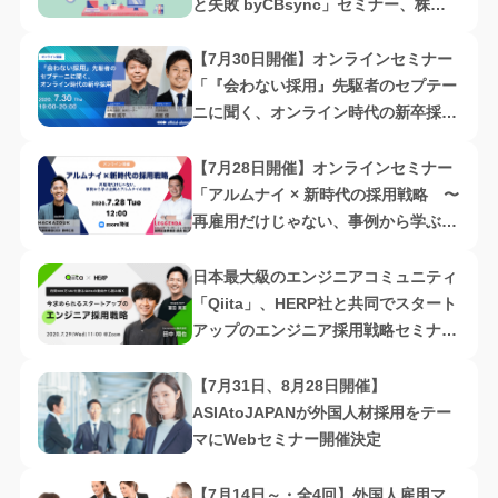
と失敗 byCBsync」セミナー、株式
会社オルトプラス
【7月30日開催】オンラインセミナー
「『会わない採用』先駆者のセプテー
ニに聞く、オンライン時代の新卒採
用」、株式会社ハッカズーク
【7月28日開催】オンラインセミナー
「アルムナイ × 新時代の採用戦略 〜
再雇用だけじゃない、事例から学ぶ企
業とアルムナイの関係〜」、株式会社
ハッカズーク
日本最大級のエンジニアコミュニティ
「Qiita」、HERP社と共同でスタート
アップのエンジニア採用戦略セミナー
をオンラインにて開催！
【7月31日、8月28日開催】
ASIAtoJAPANが外国人材採用をテー
マにWebセミナー開催決定
【7月14日～・全4回】外国人雇用マ