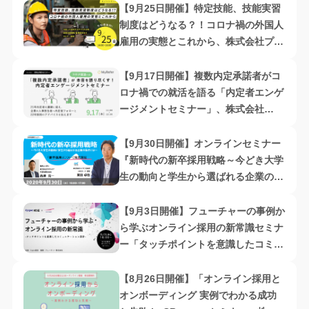
【9月25日開催】特定技能、技能実習
制度はどうなる？！コロナ禍の外国人
雇用の実態とこれから、株式会社プロ
シーズ
【9月17日開催】複数内定承諾者がコ
ロナ禍での就活を語る「内定者エンゲ
ージメントセミナー」、株式会社
MyRefer
【9月30日開催】オンラインセミナー
『新時代の新卒採用戦略～今どき大学
生の動向と学生から選ばれる企業の条
件とは？～』、株式会社ネオキャリア
【9月3日開催】フューチャーの事例か
ら学ぶオンライン採用の新常識セミナ
ー「タッチポイントを意識したコミュ
ニケーション設計」、株式会社キャリ
アデザインセンター
【8月26日開催】「オンライン採用と
オンボーディング 実例でわかる成功