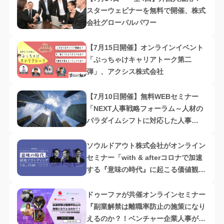
スターウェビナーを無料で開催、株式
会社グローバルパワー
【7月15日開催】オンラインイベント
「ぶっちゃけキャリアトーク第二
弾」、アクシス株式会社
【7月10日開催】無料WEBセミナー
「NEXT人事戦略フォーラム～人材の
パラダイムシフトに対応した人事
の“これから”を考える～」、株式会社
タナベ経営
ソウルドアウト株式会社がオンライン
セミナー「with & afterコロナで加速
する『意味の時代』に起こる価値観の
変化と採用ブランディング」開催
ドゥーファが共催オンラインセミナー
『副業解禁は離職率防止の施策になり
えるのか？！ベンチャー企業人事が徹