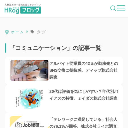
HRog | 人材業界の一歩先を照らすメディ
タグ
ホーム
「コミュニケーション」の記事一覧
アルバイト従業員の42％が勤務先との
SNS交換に抵抗感、ディップ株式会社
調査
20代は評価を気にしやすい？年代別バ
イアスの特徴、ミイダス株式会社調査
「テレワークに満足している」社会人
の76.1%が回答、株式会社ライボ調査