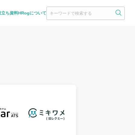
役立ち資料
HRogについて