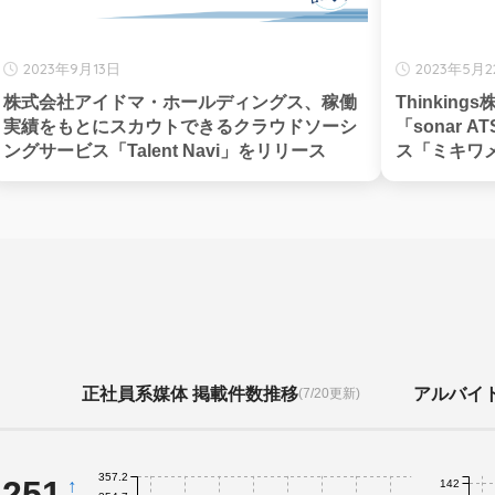
2023年9月13日
2023年5月
株式会社アイドマ・ホールディングス、稼働
Thinki
実績をもとにスカウトできるクラウドソーシ
「sonar
ングサービス「Talent Navi」をリリース
ス「ミキワメ
正社員系媒体 掲載件数推移
アルバイ
(7/20更新)
357.2
,251
↑
142