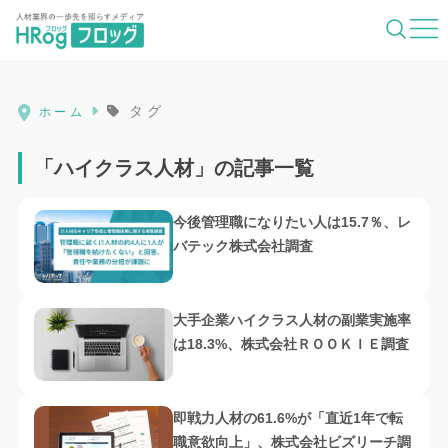
HRog | 人材業界の一歩先を照らすメディ
タグ
ホーム
「ハイクラス人材」の記事一覧
今後管理職になりたい人は15.7％、レ
バテック株式会社調査
大手企業ハイクラス人材の副業実施率
は18.3%、株式会社ＲＯＯＫＩＥ調査
即戦力人材の61.6%が「直近1年で転
職意欲向上」、株式会社ビズリーチ調