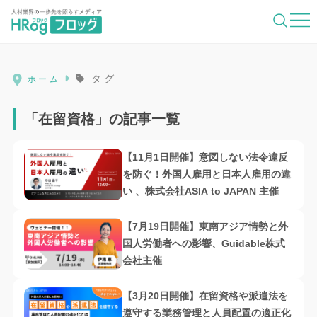
HRog | 人材業界の一歩先を照らすメディ
タグ
ホーム
「在留資格」の記事一覧
【11月1日開催】意図しない法令違反
を防ぐ！外国人雇用と日本人雇用の違
い 、株式会社ASIA to JAPAN 主催
【7月19日開催】東南アジア情勢と外
国人労働者への影響、Guidable株式
会社主催
【3月20日開催】在留資格や派遣法を
遵守する業務管理と人員配置の適正化