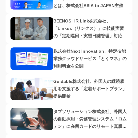
とは​、株式会社ASIA to JAPAN主催
BEENOS HR Link株式会社、
「Linkus（リンクス）」に技能実習
の「定期巡回・実習日誌管理」対応機
能を追加
株式会社Next Innovation、特定技能
業務クラウドサービス「とくマネ」の
利用料金を公開
Guidable株式会社、外国人の継続雇
用を支援する「定着サポートプラン」
提供開始
タブソリューション株式会社、外国人
の自動採用・労務管理システム「ロム
テン」に在留カードのリモート真贋判
定機能を追加