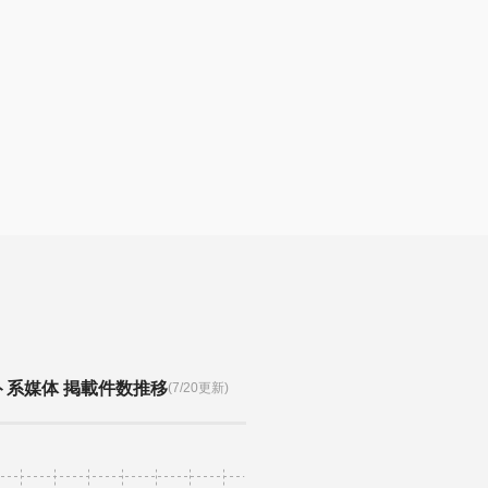
ト系媒体 掲載件数推移
(7/20更新)