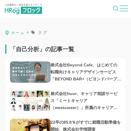
HRog | 人材業界の一歩先を照らすメディ
タグ
ホーム
「自己分析」の記事一覧
株式会社Beyond Cafe、はじめての
転職向けキャリアデザインサービス
「BEYOND BAR+（ビヨンドバープラ
ス）」をリリース
株式会社fruor、キャリア相談サービ
ス「ミートキャリア
（meetcareer）」所属のキャリアサ
ポーターが50名を突破
22卒の85.8％がすでに就職活動準備を
開始、株式会社学情調査