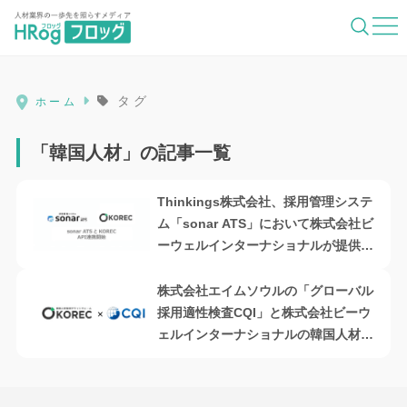
HRog | 人材業界の一歩先を照らすメディ
タグ
ホーム
「韓国人材」の記事一覧
Thinkings株式会社、採用管理システ
ム「sonar ATS」において株式会社ビ
ーウェルインターナショナルが提供す
る韓国人材のリクルーティングプラッ
トフォーム「KOREC オンライン」と
株式会社エイムソウルの「グローバル
のAPI連携を開始
採用適性検査CQI」と株式会社ビーウ
ェルインターナショナルの韓国人材採
用プラットフォーム「KOREC」が提
携開始