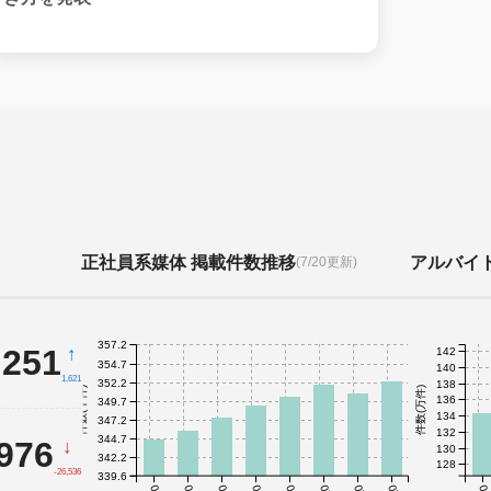
正社員系媒体 掲載件数推移
アルバイ
(7/20更新)
357.2
,251
↑
142
354.7
140
1,621
352.2
138
件数(千件)
件数(万件)
136
349.7
134
347.2
132
344.7
,976
↓
130
342.2
128
-26,536
339.6