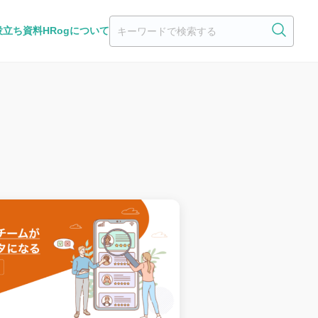
役立ち資料
HRogについて