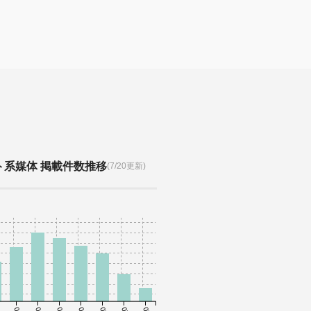
ト系媒体 掲載件数推移
(7/20更新)