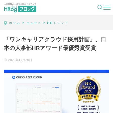
HRog | 人材業界の一歩先を照らすメディ
ホーム
ニュース
HRトレンド
「ワンキャリアクラウド採用計画」、日
本の人事部HRアワード最優秀賞受賞
2020年11月30日