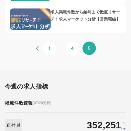
求人掲載件数から給与まで徹底リサー
チ！求人マーケット分析【営業職編】
1
…
4
5
今週の求人指標
掲載件数速報
(07/20更新)
352,251
↑
正社員
1,621