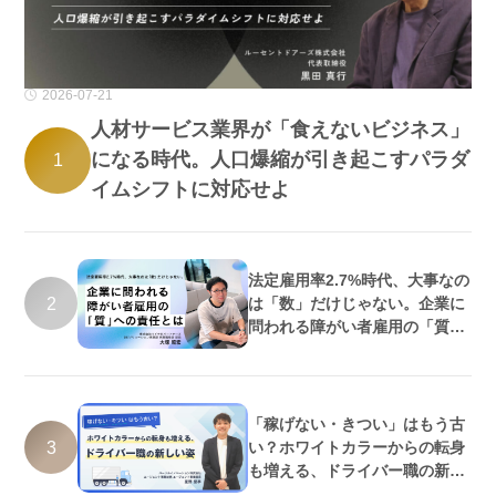
2026-07-21
人材サービス業界が「食えないビジネス」
になる時代。人口爆縮が引き起こすパラダ
1
イムシフトに対応せよ
法定雇用率2.7%時代、大事なの
2
は「数」だけじゃない。企業に
問われる障がい者雇用の「質」
への責任とは
「稼げない・きつい」はもう古
3
い？ホワイトカラーからの転身
も増える、ドライバー職の新し
い姿