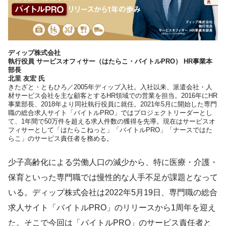
ディップ株式会社
執行役員 サービスオフィサー（はたらこ・バイトルPRO） HR事業本
部長
北里 友宏 氏
きたざと・ともひろ／2005年ディップ入社。入社以来、派遣会社・人
材サービス会社を主な顧客とするHR領域での営業を担当。2016年にHR
事業部長、2018年より同社執行役員に就任。2021年5月に開始した専門
職の総合求人サイト「バイトルPRO」ではプロジェクトリーダーとし
て、1年間で50万件を超える求人件数の獲得を先導。現在はサービスオ
フィサーとして「はたらこねっと」「バイトルPRO」「ナースではた
らこ」のサービス責任者を務める。
少子高齢化による労働人口の減少から、特に医療・介護・
保育といった専門職では慢性的な人手不足が課題となって
いる。ディップ株式会社は2022年5月19日、専門職の総合
求人サイト「バイトルPRO」のリリースから1周年を迎え
た。そこで今回は「バイトルPRO」のサービス責任者と