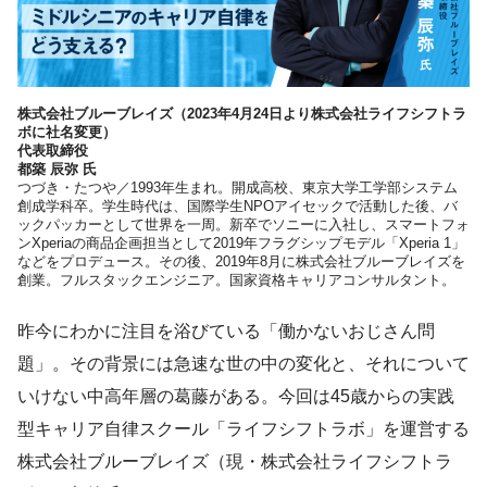
株式会社ブルーブレイズ（2023年4月24日より株式会社ライフシフトラ
ボに社名変更）
代表取締役
都築 辰弥 氏
つづき・たつや／1993年生まれ。開成高校、東京大学工学部システム
創成学科卒。学生時代は、国際学生NPOアイセックで活動した後、バ
ックパッカーとして世界を一周。新卒でソニーに入社し、スマートフォ
ンXperiaの商品企画担当として2019年フラグシップモデル「Xperia 1」
などをプロデュース。その後、2019年8月に株式会社ブルーブレイズを
創業。フルスタックエンジニア。国家資格キャリアコンサルタント。
昨今にわかに注目を浴びている「働かないおじさん問
題」。その背景には急速な世の中の変化と、それについて
いけない中高年層の葛藤がある。今回は45歳からの実践
型キャリア自律スクール「ライフシフトラボ」を運営する
株式会社ブルーブレイズ（現・株式会社ライフシフトラ