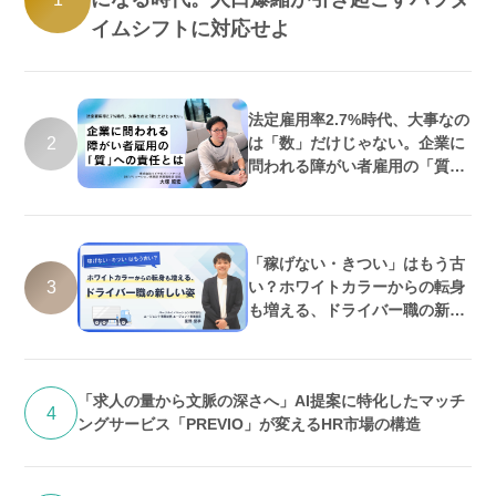
イムシフトに対応せよ
法定雇用率2.7%時代、大事なの
2
は「数」だけじゃない。企業に
問われる障がい者雇用の「質」
への責任とは
「稼げない・きつい」はもう古
3
い？ホワイトカラーからの転身
も増える、ドライバー職の新し
い姿
「求人の量から文脈の深さへ」AI提案に特化したマッチ
4
ングサービス「PREVIO」が変えるHR市場の構造