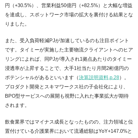
円（+30.5%）、営業利益50億円（+82.5%）と大幅な増益
を達成し、スポットワーク市場の拡大を裏付ける結果とな
りました。
また、受入負荷軽減PJが加速しているのも注目ポイント
です。タイミーが実施した主要物流クライアントへのヒア
リングによれば、同PJが導入され1拠点あたりのタイミー
浸透率が上昇することで、大手1社当たり月間2桁億円の
ポテンシャルがあるといいます（
決算説明資料,p.28
）。
プロダクト開発とスキマワークス社の子会社化により、
BPO型サービスへの展開も視野に入れた事業拡大が期待
されます。
飲食業界ではマイナス成長となったものの、注力領域と位
置付けている介護業界において流通総額はYoY+147.0%と