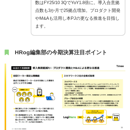
数はFY25/10 3QでYoY1.8倍に。導入合意拠
点数も3か月で25拠点増加。プロダクト開発
やM&Aも活用し本PJの更なる推進を目指し
ます。
HRog編集部の今期決算注目ポイント