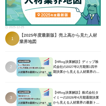
2025-12-25
【2025年度最新版】売上高から見た人材
1
業界地図
【HRog決算解説】ディップ株
2
式会社の2027年2月期第1四半
期決算から見える人材業界の最
新トレンドは？
【HRog決算解説】株式会社タ
3
イミーの2026年4月期通期決算
から見える人材業界の最新トレ