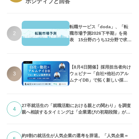
ポジティブと回答
転職サービス「doda」、「転
2
職市場予測2026下半期」を発
表 15分野のうち12分野で求人
数増加・好調維持の予測
【8月4日開催】採用担当者向け
3
ウェビナー「自社×他社のアル
ムナイDB」で拓く新しい採用
手法 ～データで紐解く「求人埋
没」の実態と打開策～
27卒就活生の「就職活動における親との関わり」を調査
4
親へ相談するタイミングは「企業選びの初期段階」が最
多 期待するのは「答え」よりも「話を聞いてくれるこ
と」
約9割の就活生が人気企業の選考を辞退。「人気企業＝