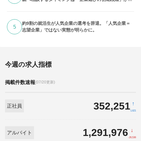
多 期待するのは「答え」よりも「話を聞いてくれるこ
と」
約9割の就活生が人気企業の選考を辞退。「人気企業＝
5
志望企業」ではない実態が明らかに。
今週の求人指標
掲載件数速報
(07/20更新)
352,251
↑
正社員
1,621
1,291,976
↓
アルバイト
-26,536