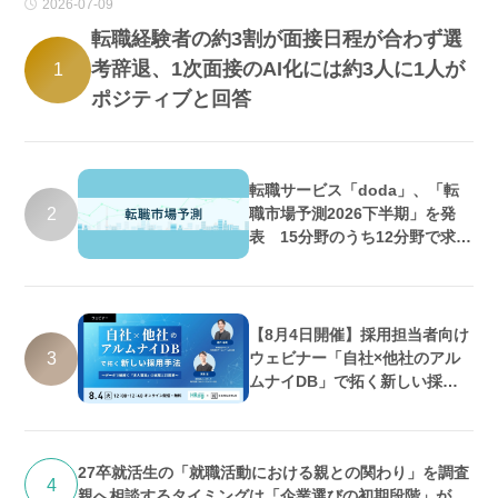
2026-07-09
転職経験者の約3割が面接日程が合わず選
考辞退、1次面接のAI化には約3人に1人が
1
ポジティブと回答
転職サービス「doda」、「転
2
職市場予測2026下半期」を発
表 15分野のうち12分野で求人
数増加・好調維持の予測
【8月4日開催】採用担当者向け
3
ウェビナー「自社×他社のアル
ムナイDB」で拓く新しい採用
手法 ～データで紐解く「求人埋
没」の実態と打開策～
27卒就活生の「就職活動における親との関わり」を調査
4
親へ相談するタイミングは「企業選びの初期段階」が最