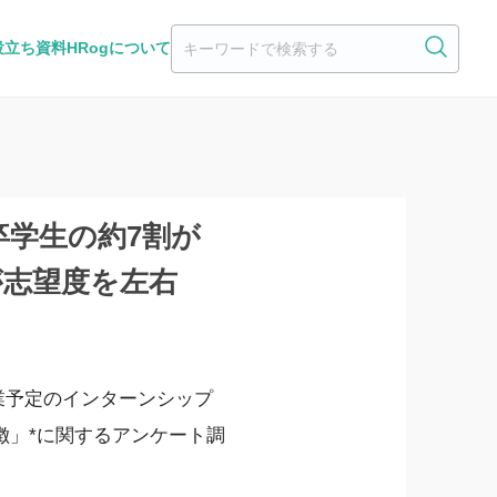
役立ち資料
HRogについて
卒学生の約7割が
が志望度を左右
年卒業予定のインターンシップ
徴」*に関するアンケート調