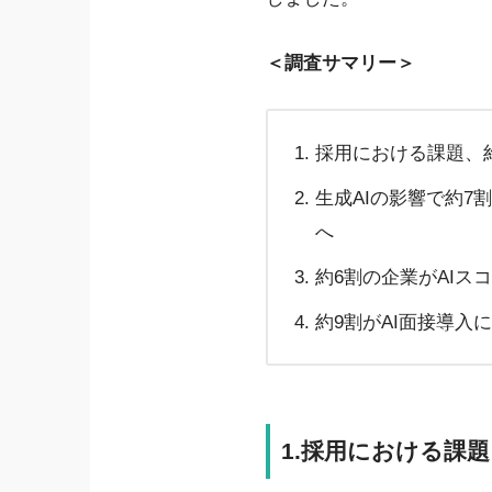
＜調査サマリー＞
採用における課題、
生成AIの影響で約7
へ
約6割の企業がAI
約9割がAI面接導
1.採用における課