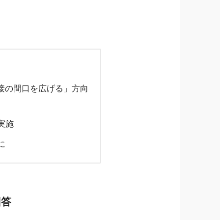
面接の間口を広げる」方向
実施
に
回答