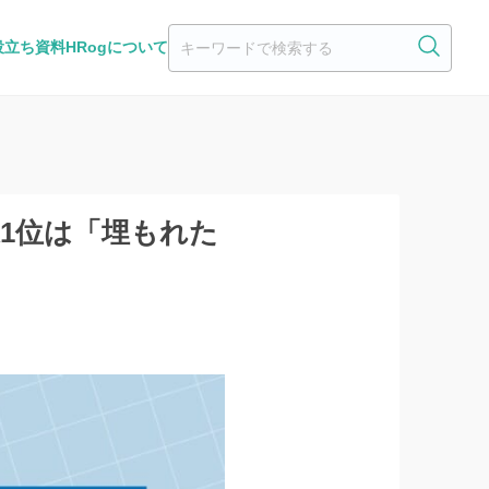
役立ち資料
HRogについて
果1位は「埋もれた