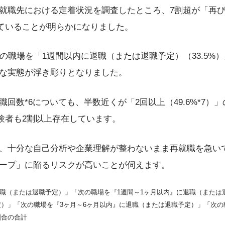
職先における定着状況を調査したところ、7割超が「再び
」していることが明らかになりました。
次の職場を「1週間以内に退職（または退職予定）（33.5%
な実態が浮き彫りとなりました。
回数*6についても、半数近くが「2回以上（49.6%*7）
の経験者も2割以上存在しています。
、十分な自己分析や企業理解が整わないまま再就職を急い
ープ」に陥るリスクが高いことが伺えます。
に退職（または退職予定）」「次の職場を『1週間～1ヶ月以内』に退職（または
）」「次の職場を『3ヶ月～6ヶ月以内』に退職（または退職予定）」「次の
割合の合計