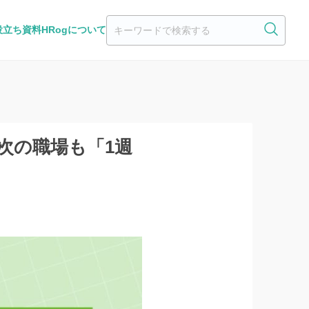
役立ち資料
HRogについて
次の職場も「1週