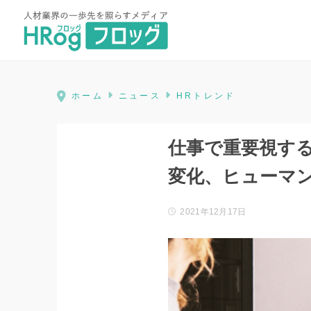
HRog | 人材業界の一歩先を照ら
ホーム
ニュース
HRトレンド
仕事で重要視す
変化、ヒューマ
2021年12月17日