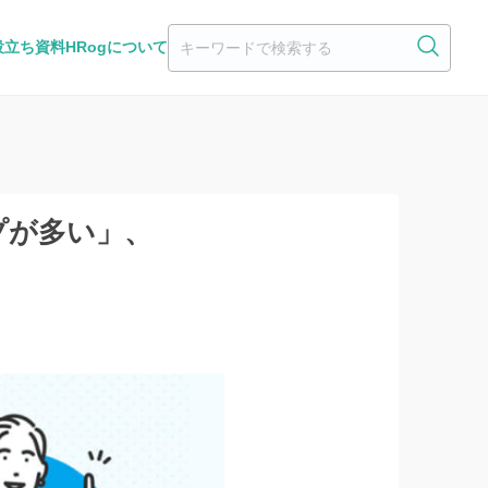
役立ち資料
HRogについて
プが多い」、