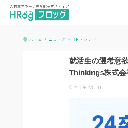
HRog | 人材業界の一歩先を照ら
ホーム
ニュース
HRトレンド
就活生の選考意
Thinkings株式
2023年12月15日