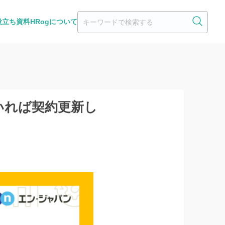
役立ち資料
HRogについて
いれば契約更新し