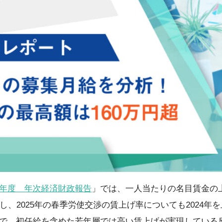
年度 年次経済財政報告
」では、一人当たりの名目賃金の上昇
し、2025年の春季労使交渉の賃上げ率についても2024年
で、初任給を含めた若年層では高い賃上げが実現している