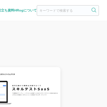
役立ち資料
HRogについて