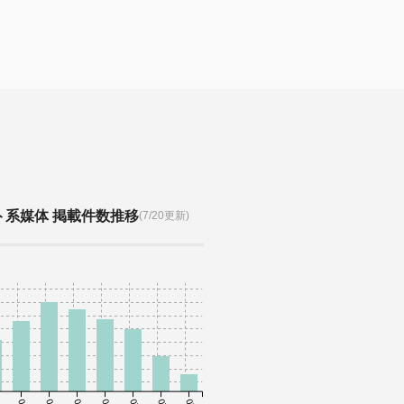
ト系媒体 掲載件数推移
(7/20更新)