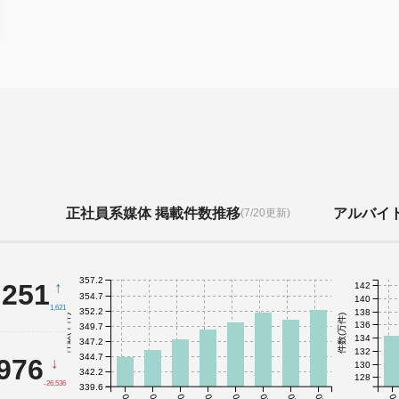
正社員系媒体 掲載件数推移
アルバイ
(7/20更新)
357.2
,251
↑
142
354.7
140
1,621
352.2
138
件数(千件)
件数(万件)
136
349.7
134
347.2
132
344.7
,976
↓
130
342.2
128
-26,536
339.6