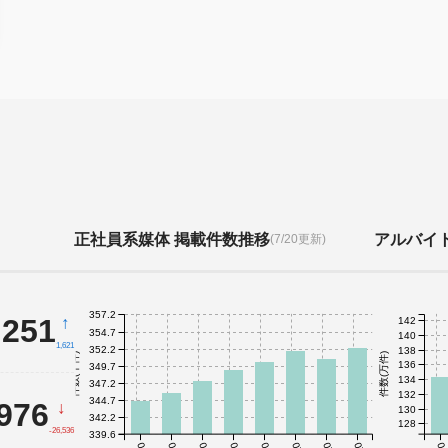
正社員系媒体 掲載件数推移
アルバイ
(7/20更新)
357.2
,251
↑
142
354.7
140
1,621
352.2
138
件数(千件)
件数(万件)
136
349.7
134
347.2
132
344.7
,976
↓
130
342.2
128
-26,536
339.6