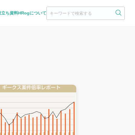
役立ち資料
HRogについて