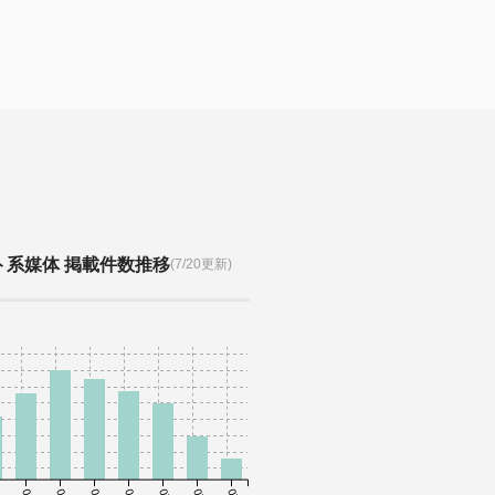
ト系媒体 掲載件数推移
(7/20更新)