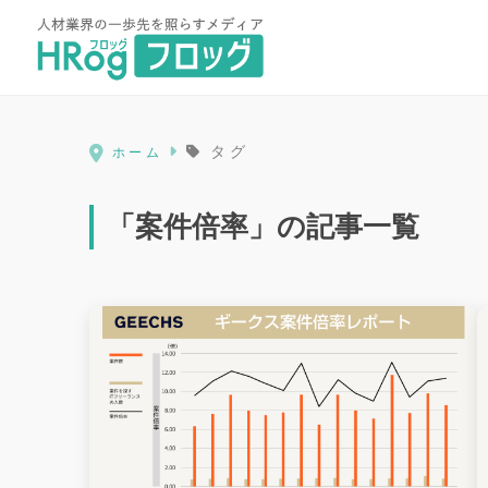
HRog | 人材業界の一歩先を照ら
タグ
ホーム
「案件倍率」の記事一覧