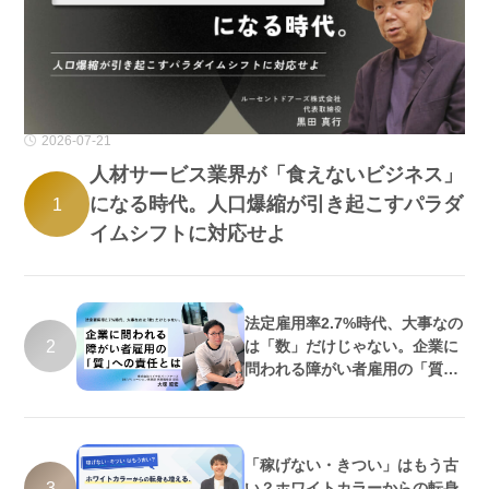
2026-07-21
人材サービス業界が「食えないビジネス」
になる時代。人口爆縮が引き起こすパラダ
1
イムシフトに対応せよ
法定雇用率2.7%時代、大事なの
2
は「数」だけじゃない。企業に
問われる障がい者雇用の「質」
への責任とは
「稼げない・きつい」はもう古
3
い？ホワイトカラーからの転身