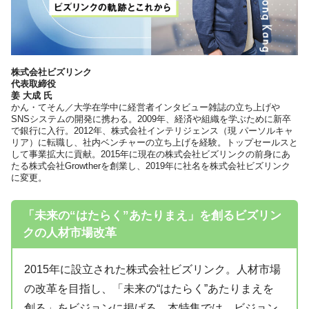
株式会社ビズリンク
代表取締役
姜 大成 氏
かん・てそん／大学在学中に経営者インタビュー雑誌の立ち上げや
SNSシステムの開発に携わる。2009年、経済や組織を学ぶために新卒
で銀行に入行。2012年、株式会社インテリジェンス（現 パーソルキャ
リア）に転職し、社内ベンチャーの立ち上げを経験。トップセールスと
して事業拡大に貢献。2015年に現在の株式会社ビズリンクの前身にあ
たる株式会社Growtherを創業し、2019年に社名を株式会社ビズリンク
に変更。
「未来の“はたらく”あたりまえ」を創るビズリン
クの人材市場改革
2015年に設立された株式会社ビズリンク。人材市場
の改革を目指し、「未来の“はたらく”あたりまえを
創る」をビジョンに掲げる。本特集では、ビジョン