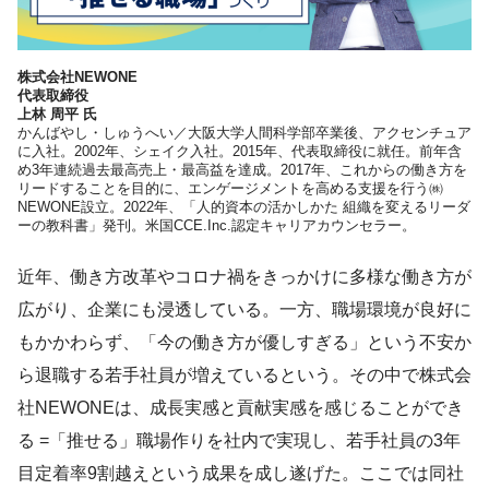
株式会社NEWONE
代表取締役
上林 周平 氏
かんばやし・しゅうへい／大阪大学人間科学部卒業後、アクセンチュア
に入社。2002年、シェイク入社。2015年、代表取締役に就任。前年含
め3年連続過去最高売上・最高益を達成。2017年、これからの働き方を
リードすることを目的に、エンゲージメントを高める支援を行う㈱
NEWONE設立。2022年、「人的資本の活かしかた 組織を変えるリーダ
ーの教科書」発刊。米国CCE.Inc.認定キャリアカウンセラー。
近年、働き方改革やコロナ禍をきっかけに多様な働き方が
広がり、企業にも浸透している。一方、職場環境が良好に
もかかわらず、「今の働き方が優しすぎる」という不安か
ら退職する若手社員が増えているという。その中で株式会
社NEWONEは、成長実感と貢献実感を感じることができ
る =「推せる」職場作りを社内で実現し、若手社員の3年
目定着率9割越えという成果を成し遂げた。ここでは同社