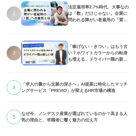
法定雇用率2.7%時代、大事なの
2
は「数」だけじゃない。企業に
問われる障がい者雇用の「質」
への責任とは
「稼げない・きつい」はもう古
3
い？ホワイトカラーからの転身
も増える、ドライバー職の新し
い姿
「求人の量から文脈の深さへ」AI提案に特化したマッチ
4
ングサービス「PREVIO」が変えるHR市場の構造
なぜ今、ノンデスク産業が選ばれているのか？高まる人
5
気の理由と、求職者に響く魅力の伝え方