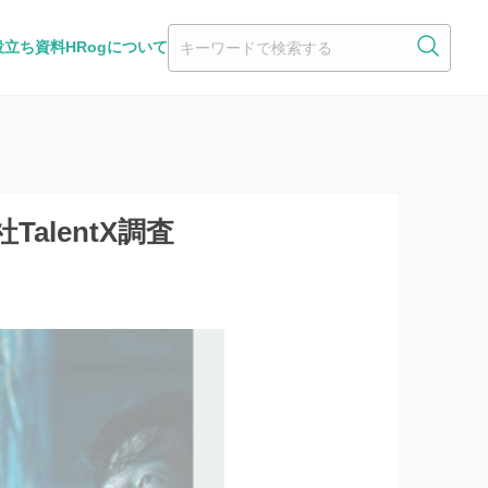
役立ち資料
HRogについて
lentX調査