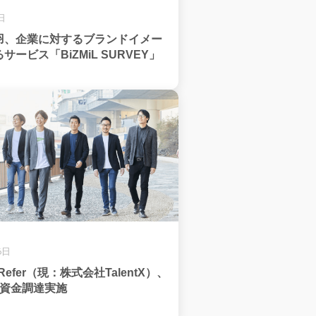
日
羽、企業に対するブランドイメー
ービス「BiZMiL SURVEY」
6日
efer（現：株式会社TalentX）、
の資金調達実施