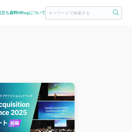
役立ち資料
HRogについて