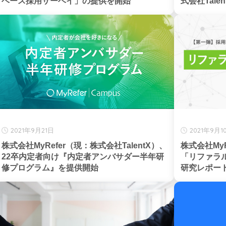
ベース採用サーベイ」の提供を開始
式会社Talen
2021年9月21日
2021年9月1
株式会社MyRefer（現：株式会社TalentX）、
株式会社MyR
22卒内定者向け『内定者アンバサダー半年研
「リファラ
修プログラム』を提供開始
研究レポート『Gl
ERP』 を発