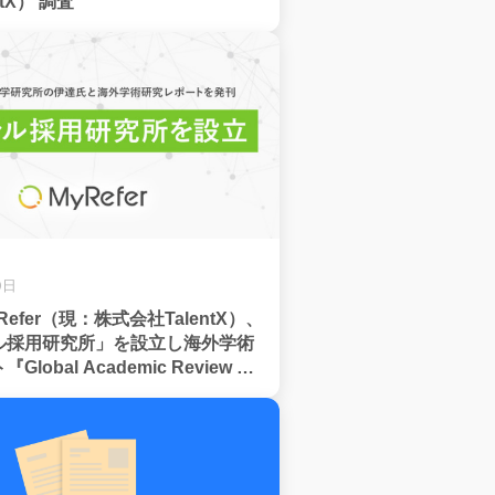
tX） 調査
0日
efer（現：株式会社TalentX）、
ル採用研究所」を設立し海外学術
obal Academic Review of
刊