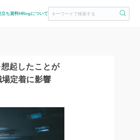
役立ち資料
HRogについて
を想起したことが
職場定着に影響