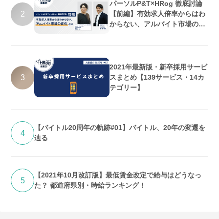
パーソルP&T×HRog 徹底討論
2
【前編】有効求人倍率からはわ
からない、アルバイト市場の変
化とは
2021年最新版・新卒採用サービ
3
スまとめ【139サービス・14カ
テゴリー】
【バイトル20周年の軌跡#01】バイトル、20年の変遷を
4
辿る
【2021年10月改訂版】最低賃金改定で給与はどうなっ
5
た？ 都道府県別・時給ランキング！