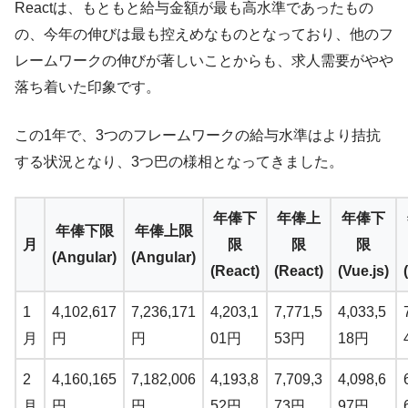
Reactは、もともと給与金額が最も高水準であったもの
の、今年の伸びは最も控えめなものとなっており、他のフ
レームワークの伸びが著しいことからも、求人需要がやや
落ち着いた印象です。
この1年で、3つのフレームワークの給与水準はより拮抗
する状況となり、3つ巴の様相となってきました。
年俸下
年俸上
年俸下
年俸下限
年俸上限
月
限
限
限
(Angular)
(Angular)
(React)
(React)
(Vue.js)
1
4,102,617
7,236,171
4,203,1
7,771,5
4,033,5
月
円
円
01円
53円
18円
2
4,160,165
7,182,006
4,193,8
7,709,3
4,098,6
月
円
円
52円
73円
97円