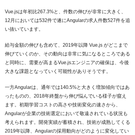
Vue.jsは年初比267.3%と、件数の伸びが非常に大きく、
12月においては532件で遂にAngularの求人件数527件を追
い抜いています。
給与金額の伸びも含めて、2019年以降 Vue.js がどこまで
伸びていくのか、その動向は非常に気になるところである
と同時に、需要が高まるVue.jsエンジニアの確保は、今後
大きな課題となっていく可能性がありそうです。
一方Angularは、通年では140.5%と大きく増加傾向ではあ
ったものの、2018年終盤から伸び悩んでいる様子が窺え
ます。初期学習コストの高さや技術変化の速さから、
Angularが企業の技術選定において敬遠されている状況も
考えられます。開発実績が蓄積され、技術が成熟してくる
2019年以降、Angularの採用動向がどのように変化してい