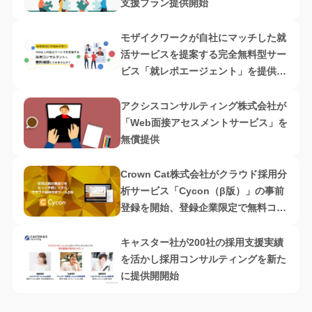
支援プラン提供開始
モザイクワークが自社にマッチした就
活サービスを提案する完全無料型サー
ビス「就レポエージェント」を提供開
始
アクシスコンサルティング株式会社が
「Web面接アセスメントサービス」を
無償提供
Crown Cat株式会社がクラウド採用分
析サービス「Cycon（β版）」の事前
登録を開始、登録企業限定で無料コン
サルも実施
キャスター社が200社の採用支援実績
を活かし採用コンサルティングを新た
に提供開開始