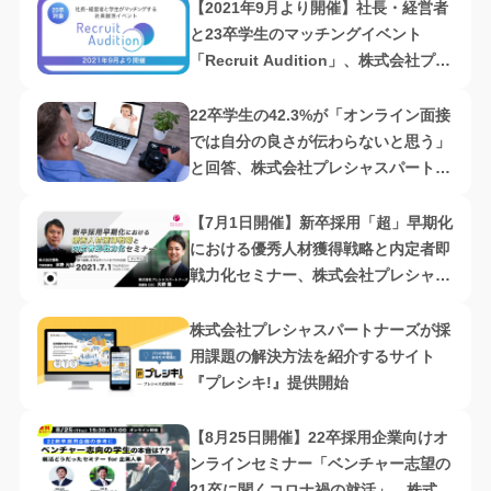
【2021年9月より開催】社長・経営者
と23卒学生のマッチングイベント
「Recruit Audition」、株式会社プレ
シャスパートナーズ主催
22卒学生の42.3%が「オンライン面接
では自分の良さが伝わらないと思う」
と回答、株式会社プレシャスパートナ
ーズ調査
【7月1日開催】新卒採用「超」早期化
における優秀人材獲得戦略と内定者即
戦力化セミナー、株式会社プレシャス
パートナーズ・株式会社情熱共催
株式会社プレシャスパートナーズが採
用課題の解決方法を紹介するサイト
『プレシキ!』提供開始
【8月25日開催】22卒採用企業向けオ
ンラインセミナー「ベンチャー志望の
21卒に聞くコロナ禍の就活」、株式会