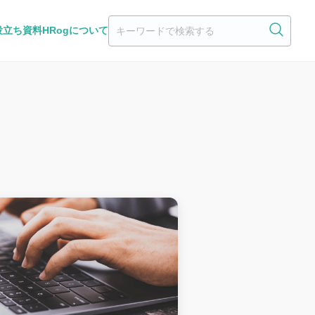
役立ち資料
HRogについて