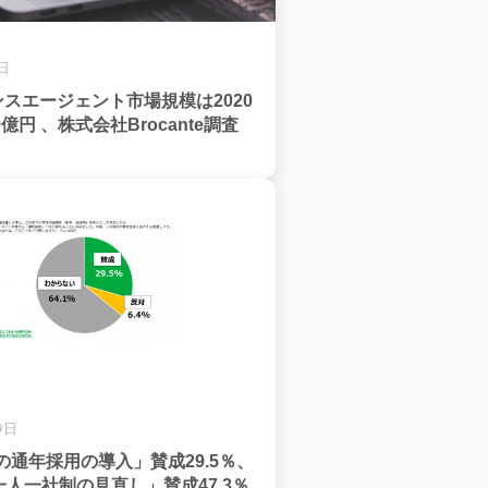
6日
ンスエージェント市場規模は2020
億円 、株式会社Brocante調査
9日
春の通年採用の導入」賛成29.5％、
人一社制の見直し」賛成47.3％