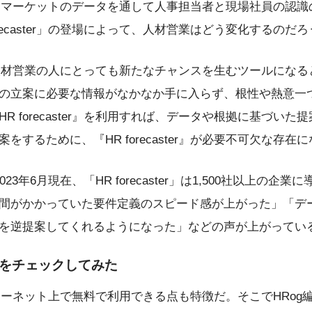
r」は、採用マーケットのデータを通して人事担当者と現場社員の
recaster」の登場によって、人材営業はどう変化するのだ
er』は、人材営業の人にとっても新たなチャンスを生むツールに
の立案に必要な情報がなかなか手に入らず、根性や熱意一
R forecaster』を利用すれば、データや根拠に基づい
をするために、『HR forecaster』が必要不可欠な存
3年6月現在、「HR forecaster」は1,500社以上の
間がかかっていた要件定義のスピード感が上がった」「デ
を逆提案してくれるようになった」などの声が上がってい
件をチェックしてみた
」はインターネット上で無料で利用できる点も特徴だ。そこでHR