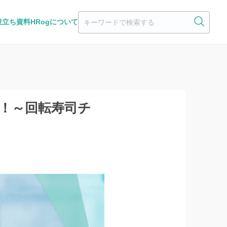
役立ち資料
HRogについて
析！～回転寿司チ