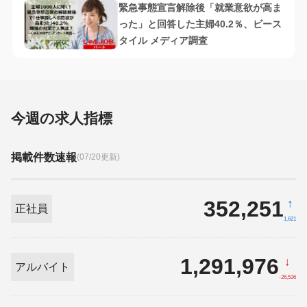
集も開始
緊急事態宣言解除後「就業意欲が高ま
った」と回答した主婦40.2％、ビース
タイル メディア調査
今週の求人指標
掲載件数速報
(07/20更新)
352,251
↑
正社員
1,621
1,291,976
↓
アルバイト
-26,536