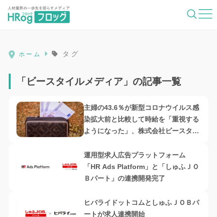
HRog | 人材業界の一歩先を照らすメディ
タグ
ホーム
「ビースタイルメディア」の記事一覧
主婦の43.6％が新型コロナウイルス感
染拡大前と比較して時給を「重視する
ようになった」、株式会社ビースタイ
ル メディア調査
運用型求人広告プラットフォーム
「HR Ads Platform」と「しゅふＪＯ
Ｂパート」の連携開発完了
ヒバライドットコムとしゅふＪＯＢパ
ートが求人連携開始