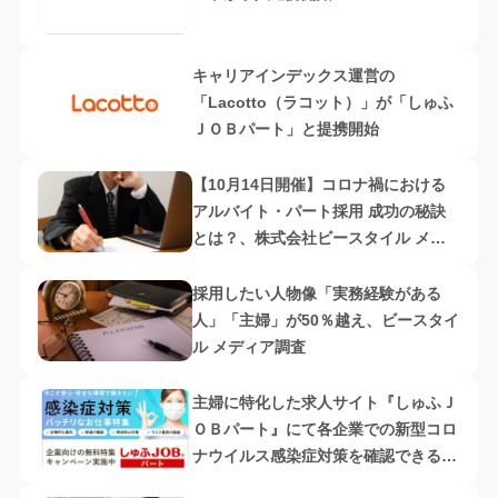
キャリアインデックス運営の
「Lacotto（ラコット）」が「しゅふ
ＪＯＢパート」と提携開始
【10月14日開催】コロナ禍における
アルバイト・パート採用 成功の秘訣
とは？、株式会社ビースタイル メデ
ィア・株式会社ノーザンライツ
採用したい人物像「実務経験がある
人」「主婦」が50％越え、ビースタイ
ル メディア調査
主婦に特化した求人サイト『しゅふＪ
ＯＢパート』にて各企業での新型コロ
ナウイルス感染症対策を確認できる新
機能追加、感染症対策している仕事特