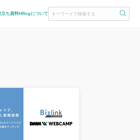
役立ち資料
HRogについて