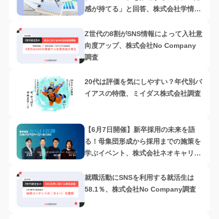
感が持てる」と回答、株式会社学情調
査
Z世代の8割がSNS情報によって入社意
向度アップ、株式会社No Company
調査
20代は評価を気にしやすい？年代別バ
イアスの特徴、ミイダス株式会社調査
【6月7日開催】新卒採用の未来を語
る！母集団形成から採用までの施策を
学ぶイベント、株式会社ネオキャリア
主催
就職活動にSNSを利用する就活生は
58.1％、株式会社No Company調査