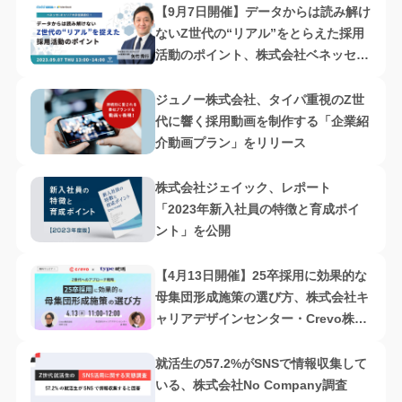
【9月7日開催】データからは読み解け
ないZ世代の“リアル”をとらえた採用
活動のポイント、株式会社ベネッセi-
キャリア・株式会社PR Table共催
ジュノー株式会社、タイパ重視のZ世
代に響く採用動画を制作する「企業紹
介動画プラン」をリリース
株式会社ジェイック、レポート
「2023年新入社員の特徴と育成ポイ
ント」を公開
【4月13日開催】25卒採用に効果的な
母集団形成施策の選び方、株式会社キ
ャリアデザインセンター・Crevo株式
会社共催
就活生の57.2%がSNSで情報収集して
いる、株式会社No Company調査