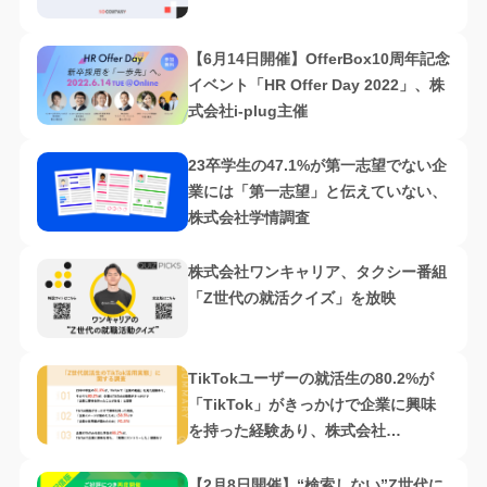
【6月14日開催】OfferBox10周年記念
イベント「HR Offer Day 2022」、株
式会社i-plug主催
23卒学生の47.1%が第一志望でない企
業には「第一志望」と伝えていない、
株式会社学情調査
株式会社ワンキャリア、タクシー番組
「Z世代の就活クイズ」を放映
TikTokユーザーの就活生の80.2%が
「TikTok」がきっかけで企業に興味
を持った経験あり、株式会社
Suneight調査
【2月8日開催】“検索しない”Z世代に